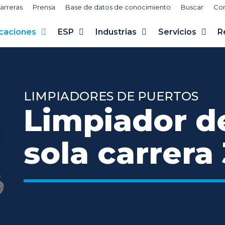
arreras
Prensa
Base de datos de conocimiento
Buscar
Co
icaciones
ESP
Industrias
Servicios
R
LIMPIADORES DE PUERTOS
Limpiador d
sola carrera 