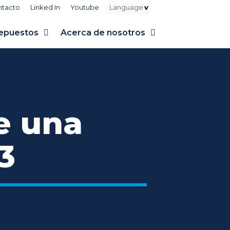
ntacto
Linked In
Youtube
epuestos
Acerca de nosotros
e una
3