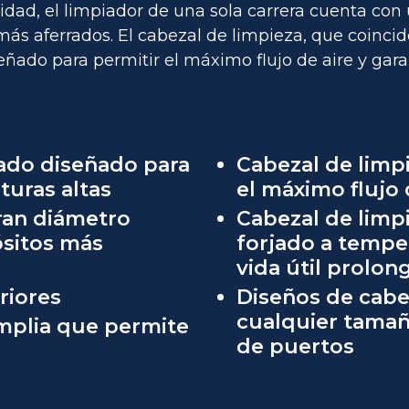
idad, el limpiador de una sola carrera cuenta con u
más aferrados. El cabezal de limpieza, que coincid
eñado para permitir el máximo flujo de aire y gara
tado diseñado para
Cabezal de limp
turas altas
el máximo flujo 
gran diámetro
Cabezal de limp
ósitos más
forjado a tempe
vida útil prolon
riores
Diseños de cabe
cualquier tamañ
mplia que permite
de puertos