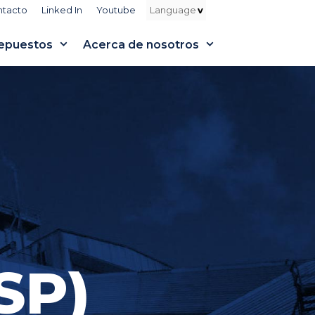
ntacto
Linked In
Youtube
epuestos
Acerca de nosotros
SP)