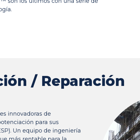
™ son los últimos con una serie de
ogía.
ión / Reparación
nes innovadoras de
potenciación para sus
ESP). Un equipo de ingeniería
que más rentable para la