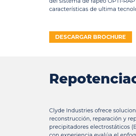
del sistema de rapeo OPTI-RAP 
características de ultima tecnol
DESCARGAR BROCHURE
Repotenciac
Clyde Industries ofrece solucio
reconstrucción, reparación y re
precipitadores electrostáticos (
con experiencia evalúa el enfo