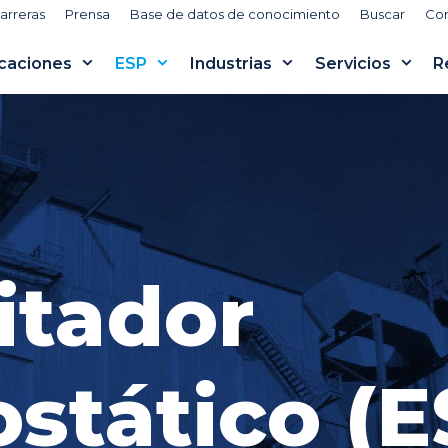
arreras
Prensa
Base de datos de conocimiento
Buscar
Co
icaciones
ESP
Industrias
Servicios
R
itador
ostático (E