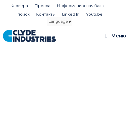
Перейти
Карьера
Пресса
Информационная база
к
поиск
Контакты
Linked In
Youtube
содержимому
Меню
Press