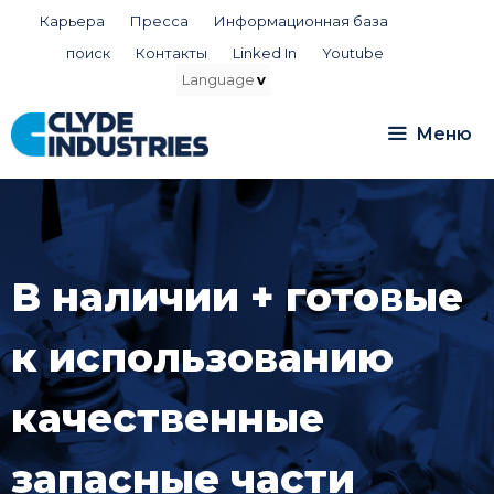
Перейти
Карьера
Пресса
Информационная база
к
поиск
Контакты
Linked In
Youtube
содержимому
Меню
В наличии + готовые
к использованию
качественные
запасные части