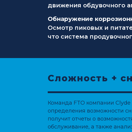
движения обдувочного а
Обнаружение коррозионны
Осмотр пиковых и питат
что система продувочног
Сложность + с
Команда FTO компании Clyde 
определения возможности сни
получит отчеты о возможност
обслуживание, а также анализ