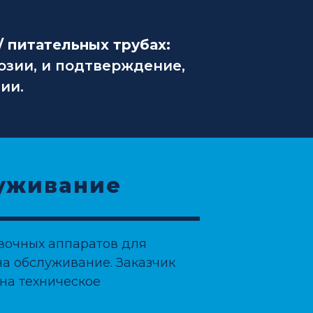
 питательных трубах:
озии, и подтверждение,
ии.
луживание
увочных аппаратов для
а обслуживание. Заказчик
на техническое