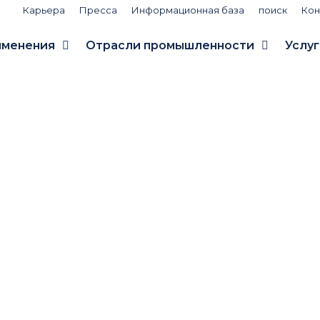
Карьера
Пресса
Информационная база
поиск
Кон
именения
Отрасли промышленности
Услуг
амма Fitne
te