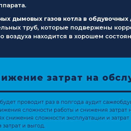
ппарата.
х дымовых газов котла в обдувочных /
ельных труб, которые подвержены корр
о воздуха находится в хорошем состоян
нижение затрат на обс
будет проводит раз в полгода аудит сажеобд
жения сложности работы и снижения затрат н
ях снижения сложности эксплуатации и затрат 
 затрат и выгод.