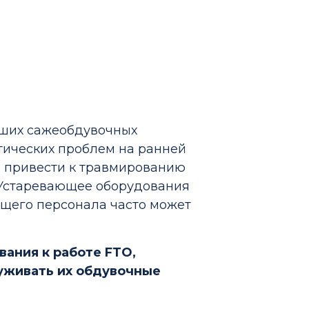
аших сажеобдувочных
тических проблем на ранней
, привести к травмированию
 Устаревающее оборудования
ющего персонала часто может
ания к работе FTO,
уживать их обдувочные