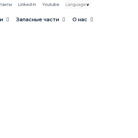
такты
Linked In
Youtube
и
Запасные части
О нас
ss-to-