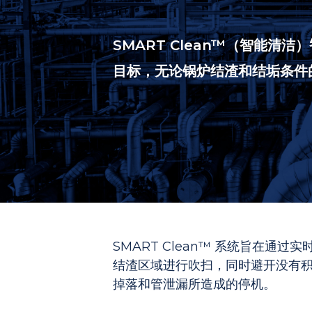
SMART Clean™（智能
目标，无论锅炉结渣和结垢条件
SMART Clean™ 系统旨在通
结渣区域进行吹扫，同时避开没有
掉落和管泄漏所造成的停机。