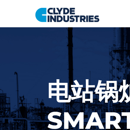
跳
至
内
容
电站锅
SMART