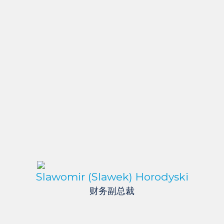
Slawomir (Slawek) Horodyski
财务副总裁