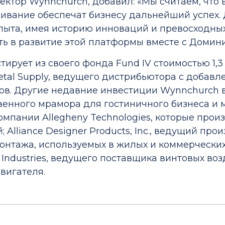
ктор Wynnchurch, добавил: «Мы считаем, что 
ивание обеспечат бизнесу дальнейший успех.
опыта, имея историю инноваций и превосходны
ь в развитие этой платформы вместе с Домини
тирует из своего фонда Fund IV стоимостью 1,
etal Supply, ведущего дистрибьютора с добав
в. Другие недавние инвестиции Wynnchurch в
венного мрамора для гостиничного бизнеса и 
мпании Allegheny Technologies, которые про
Alliance Designer Products, Inc., ведущий пр
онтажа, используемых в жилых и коммерческих
 Industries, ведущего поставщика винтовых во
вигателя.