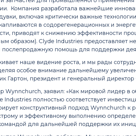
я и запчастей для промышленного применения
ии.
Компания разработала важнейшие иннов
увки, включая критически важные технологи
акапливаются в содорегенерационных и энергет
ости, приводят к снижению эффективности пр
ым образом). Clyde Industries предоставляет н
и послепродажную помощь для поддержки деят
вает наше видение роста, и мы рады сотрудн
деляя особое внимание дальнейшему увеличе
к Гартон, президент и генеральный директор Cl
 Wynnchurch, заявил: «Как мировой лидер в 
Industries полностью соответствует инвестиц
рирует конструктивный подход Wynnchurch к р
ыстрому и эффективному выполнению определ
 командой для дальнейшей поддержки их иниц