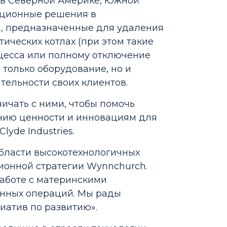
 в Северной Америке, Южной
ационные решения в
и, предназначенные для удаления
ических котлах (при этом такие
оцесса или полному отключение
е только оборудование, но и
ельности своих клиентов.
ичать с ними, чтобы помочь
нию ценности и инновациям для
yde Industries.
области высокотехнологичных
ионной стратегии Wynnchurch.
аботе с материнскими
енных операций. Мы рады
иатив по развитию».