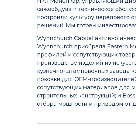
Нил Майенкар, управляющий дире
сажеобдува и техническое обслуж
построили культуру передового 
решений. Мы готовы инвестироват
Wynnchurch Capital активно инвес
Wynnchurch приобрела Eastern M
профилей и сопутствующих товаро
производстве изделий из искусст
кузнечно-штамповочных завода ко
поковки для OEM-производителей; 
сопутствующих материалов для м
строительных конструкций; и Boss
отбора мощности и приводом от д