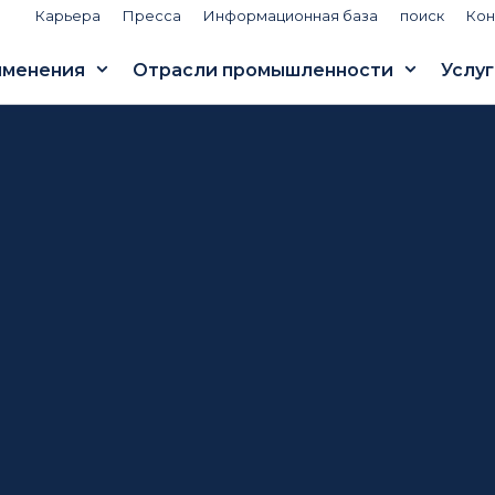
Карьера
Пресса
Информационная база
поиск
Кон
именения
Отрасли промышленности
Услуг