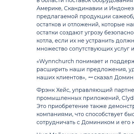
в области поставок оборудовани
Америке, Скандинавии и Индонез
предлагаемой продукции сажеобд
остатков и отложений, которые н
остатки создают угрозу безопасн
котла, если их не устранить должн
множество сопутствующих услуг 
«Wynnchurch понимает и поддержи
расширить наши предложения, у
наших клиентов»,
ꟷ
сказал Домини
Фрэнк Хейс, управляющий партнер
промышленных приложений, Clyde 
Это приобретение также демонст
компаниями, что способствует б
сотрудничать с Домиником и его