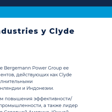
dustries у Clyde
yde Bergemann Power Group ее
нтов, действующих как Clyde
полнительными
нляндии и Индонезии.
тем повышения эффективности/
 промышленности, а также лидер