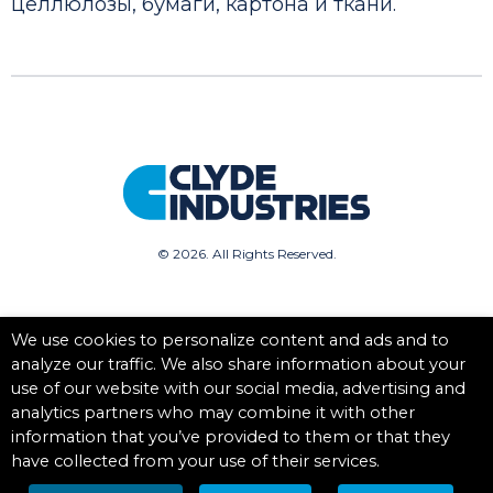
целлюлозы, бумаги, картона и ткани.
©
2026. All Rights Reserved.
We use cookies to personalize content and ads and to
analyze our traffic. We also share information about your
use of our website with our social media, advertising and
analytics partners who may combine it with other
information that you’ve provided to them or that they
have collected from your use of their services.
Privacy Policy
|
Terms + Conditions
|
Cookie Statement