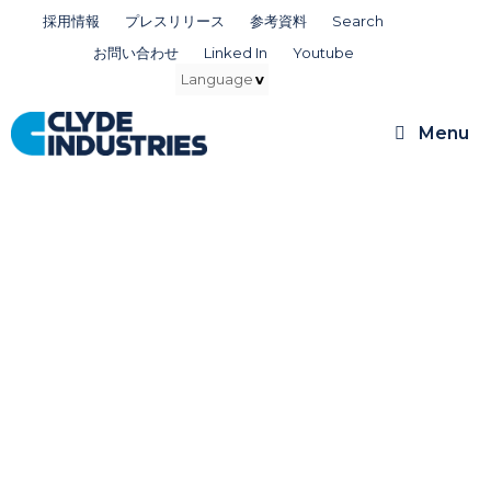
コ
採用情報
プレスリリース
参考資料
Search
ン
お問い合わせ
Linked In
Youtube
テ
ン
ツ
Menu
へ
ス
キ
ッ
プ
Press