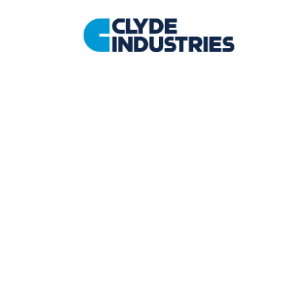
コ
ン
テ
ン
ツ
へ
ス
電力業
キ
ッ
プ
Cle
スート