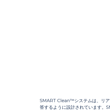
ム
SMART Clean™インテ
す。これは、ボイラーのスラグ
するように設計されています。
SMART Clean™システムは
答するように設計されています。SM