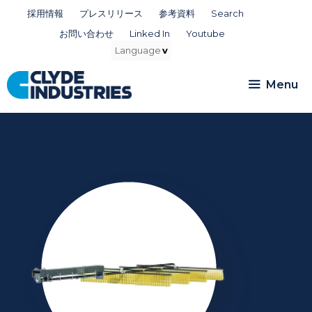
コ
採用情報
プレスリリース
参考資料
Search
ン
お問い合わせ
Linked In
Youtube
テ
ン
ツ
Menu
へ
ス
キ
ッ
プ