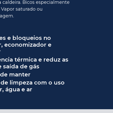
 caldeira. Bicos especialmente
. Vapor saturado ou
ragem.
ões e bloqueios no
, economizador e
r
ência térmica e reduz as
 saída de gás
l de manter
o de limpeza com o uso
, água e ar