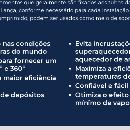
ementos que geralmente são fixados aos tubos da
 Lança, conforme necessário para cada instalação
omprimido, podem ser usados como meio de sop
 nas condições
Evita incrustaç
eras do mundo
superaquecedor
aquecedor de a
para fornecer um
o
o
e 360
Maximiza a efici
temperaturas de
 maior eficiência
Confiável e fáci
 de depósitos
Otimiza o efeit
mínimo de vapor