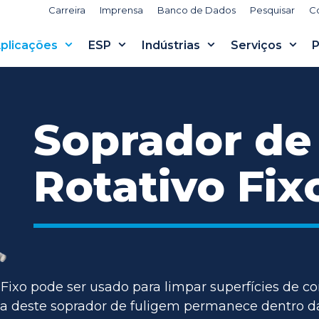
Carreira
Imprensa
Banco de Dados
Pesquisar
C
plicações
ESP
Indústrias
Serviços
P
Soprador de
Rotativo Fix
Fixo pode ser usado para limpar superfícies de c
a deste soprador de fuligem permanece dentro da