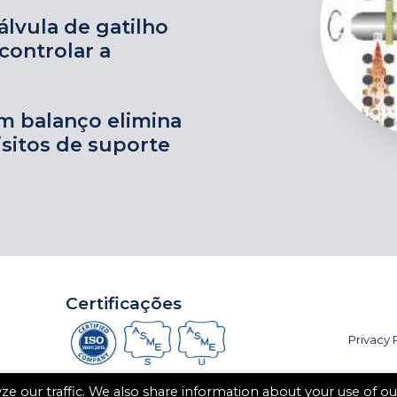
lvula de gatilho
controlar a
m balanço elimina
sitos de suporte
Certificações
Privacy 
e our traffic. We also share information about your use of ou