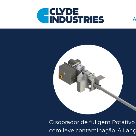
Pular
para
A
o
conteúdo
O soprador de fuligem Rotativo 
com leve contaminação. A Lanç