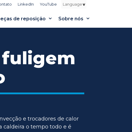
ontato
LinkedIn
YouTube
eças de reposição
Sobre nós
 fuligem
o
onvecção e trocadores de calor
 caldeira o tempo todo e é