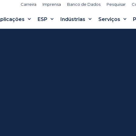
Carreira
Imprensa
Banco de Dados
Pesquisar
C
plicações
ESP
Indústrias
Serviços
P