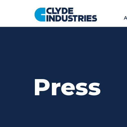
Pular
para
A
o
conteúdo
Press