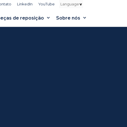
ontato
LinkedIn
YouTube
eças de reposição
Sobre nós