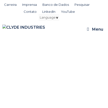
Pular
Carreira
Imprensa
Banco de Dados
Pesquisar
para
Contato
LinkedIn
YouTube
o
conteúdo
Menu
Serviço de avaliação
para limpeza de
caldeiras